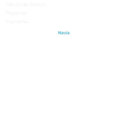
Centros de Servicio
Preguntas
Frecuentes
Navia
Quienes Somos
Contáctanos
Ventiladores
Grupo Anavia
Legal
Aviso Legal
Terminos y Condiciones
Aviso de Privacidad
Do Not Sell My Personal
Information
Patentes
Derechos Reservados ®
(2014-2021)
Grupo