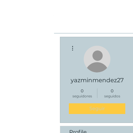
Más acciones
yazminmendez27
0
0
seguidores
seguidos
Seguir
Profile