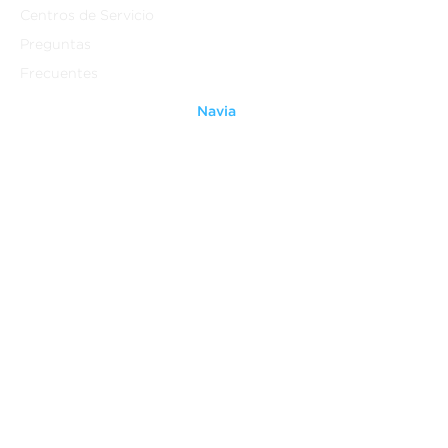
Centros de Servicio
Preguntas
Frecuentes
Navia
Quienes Somos
Contáctanos
Ventiladores
Grupo Anavia
Legal
Aviso Legal
Terminos y Condiciones
Aviso de Privacidad
Do Not Sell My Personal
Information
Patentes
Derechos Reservados ®
(2014-2021)
Grupo