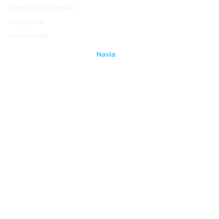
Centros de Servicio
Preguntas
Frecuentes
Navia
Quienes Somos
Contáctanos
Ventiladores
Grupo Anavia
Legal
Aviso Legal
Terminos y Condiciones
Aviso de Privacidad
Do Not Sell My Personal
Information
Patentes
Derechos Reservados ®
(2014-2021)
Grupo