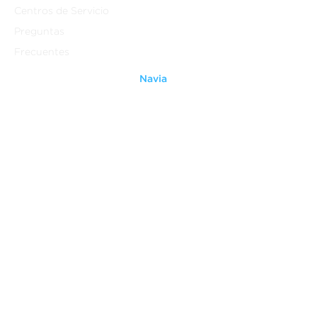
Centros de Servicio
Preguntas
Frecuentes
Navia
Quienes Somos
Contáctanos
Ventiladores
Grupo Anavia
Legal
Aviso Legal
Terminos y Condiciones
Aviso de Privacidad
Do Not Sell My Personal
Information
Patentes
Derechos Reservados ®
(2014-2021)
Grupo