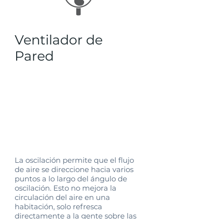
Ventilador de
Pared
Son principalente buenos para
colocar en espacios con muebles u
obstrucciones, para poder
desplazar y circular el aire a pesar
de estas interrupciones que
tendria un ventilador de piso o
cualquiera que sea bajo.
La oscilación permite que el flujo
de aire se direccione hacia varios
puntos a lo largo del ángulo de
oscilación. Esto no mejora la
circulación del aire en una
habitación, solo refresca
directamente a la gente sobre las