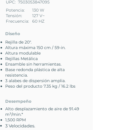
UPC:
7503053847095
Potencia:
130 W
Tensión:
127 V~
Frecuencia:
60 HZ
Diseño
Rejilla de 20".
Altura máxima 150 cm / 59-in.
Altura modulable
Rejillas Metálica
Ensamble sin herramientas.
Base redonda plástica de alta
resistencia.
3 alabes de dispersión amplia.
Peso del producto 7.35 kg / 16.2 lbs
Desempeño
Alto desplazamiento de aire de 91.49
m³/min.*
1,500 RPM
3 Velocidades.