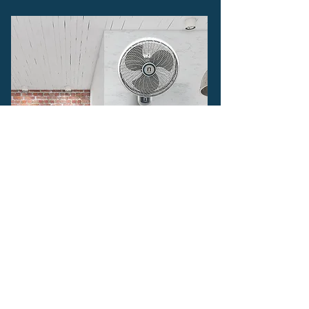
M018P
Ventilador de Pared libre de
oxidación.