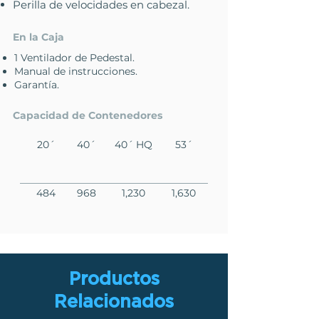
Perilla de velocidades en cabezal.
En la Caja
1 Ventilador de Pedestal.
Manual de instrucciones.
Garantía.
Capacidad de Contenedores
20´
40´
40´ HQ
53´
484
968
1,230
1,630
Productos
Relacionados