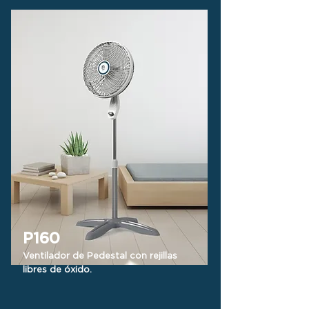
P160
Ventilador de Pedestal con rejillas
libres de óxido.