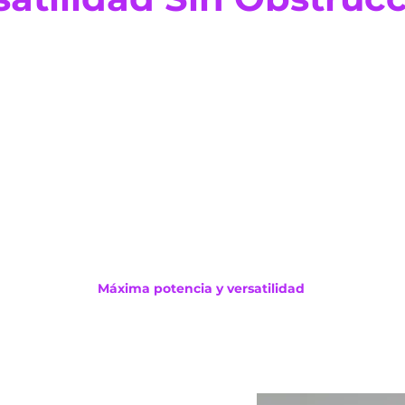
Máxima potencia y versatilidad
mbia entre piso, pared o pedestal sin tener que u
herramientas.