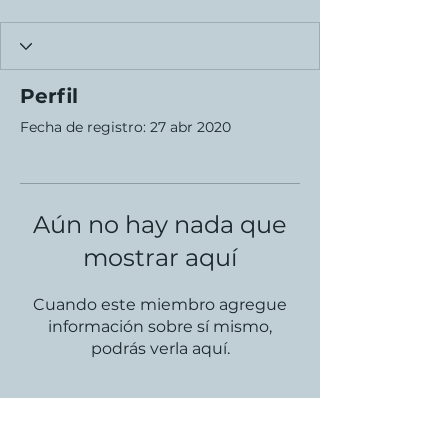
Perfil
Fecha de registro: 27 abr 2020
Aún no hay nada que
mostrar aquí
Cuando este miembro agregue
información sobre sí mismo,
podrás verla aquí.