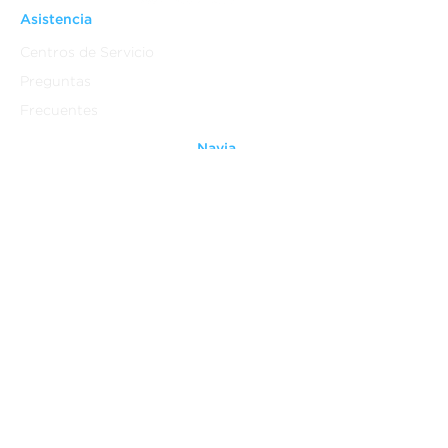
Asistencia
Centros de Servicio
Preguntas
Frecuentes
Navia
Quienes Somos
Contáctanos
Ventiladores
Grupo Anavia
Legal
Aviso Legal
Terminos y Condiciones
Aviso de Privacidad
Do Not Sell My Personal
Information