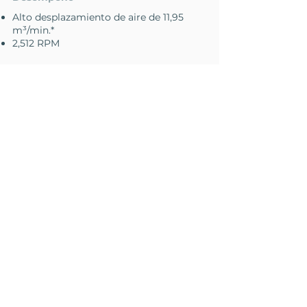
Alto desplazamiento de aire de 11,95
m³/min.*
2,512 RPM
En la Caja
1 Ventilador de Pedestal.
Manual de instrucciones.
Garantía.
Capacidad de Contenedores
20´
40´
40´ HQ
53´
725
1,525
2,448
1,475
Productos
Relacionados