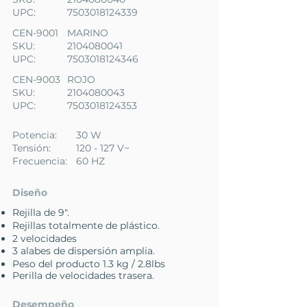
UPC:
7503018124339
CEN-9001
MARINO
SKU:
2104080041
UPC:
7503018124346
CEN-9003
ROJO
SKU:
2104080043
UPC:
7503018124353
Potencia:
30 W
Tensión:
120 - 127 V~
Frecuencia:
60 HZ
Diseño
Rejilla de 9".
Rejillas totalmente de plástico.
2 velocidades
3 alabes de dispersión amplia.
Peso del producto 1.3 kg / 2.8lbs
Perilla de velocidades trasera.
Desempeño